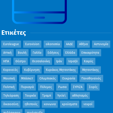
Ετικέτες
Euroleague
Eurovision
oikonomia
ΑΑΔΕ
Αθήνα
Αστυνομία
Αττική
Βουλή
Γαλλία
Ειδήσεις
Ελλάδα
Επικαιρότητα
ΗΠΑ
Θέατρο
Θεσσαλονίκη
Ιράν
Ισραήλ
Καιρός
Κορονοϊός
Κυβέρνηση
Κυριάκος Μητσοτάκης
Μητσοτάκης
Μουσική
Μπάσκετ
Ολυμπιακός
Ουκρανία
Παναθηναϊκός
Πολιτική
Πυρκαγιά
Πόλεμος
Ρωσια
ΣΥΡΙΖΑ
Σειρές
Τηλεόραση
Τουρκία
Τραμπ
Υγεία\
αθλητισμός
δικαιοσύνη
ηθοποιός
κοινωνια
κρούσματα
νεκροί
ποδόσφαιρο
συνέντευξη