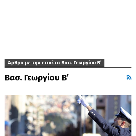
Άρθρα με την ετικέτα Βασ. Γεωργίου Β’
Βασ. Γεωργίου Β’