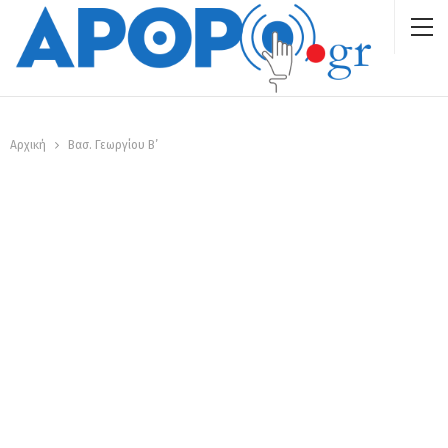
Αρχική
Βασ. Γεωργίου Β’