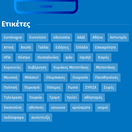
Ετικέτες
Euroleague
Eurovision
oikonomia
ΑΑΔΕ
Αθήνα
Αστυνομία
Αττική
Βουλή
Γαλλία
Ειδήσεις
Ελλάδα
Επικαιρότητα
ΗΠΑ
Θέατρο
Θεσσαλονίκη
Ιράν
Ισραήλ
Καιρός
Κορονοϊός
Κυβέρνηση
Κυριάκος Μητσοτάκης
Μητσοτάκης
Μουσική
Μπάσκετ
Ολυμπιακός
Ουκρανία
Παναθηναϊκός
Πολιτική
Πυρκαγιά
Πόλεμος
Ρωσια
ΣΥΡΙΖΑ
Σειρές
Τηλεόραση
Τουρκία
Τραμπ
Υγεία\
αθλητισμός
δικαιοσύνη
ηθοποιός
κοινωνια
κρούσματα
νεκροί
ποδόσφαιρο
συνέντευξη