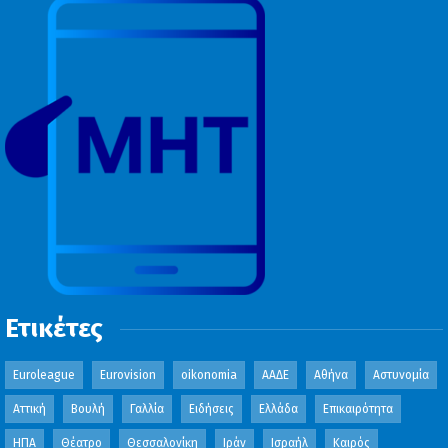
Ετικέτες
Euroleague
Eurovision
oikonomia
ΑΑΔΕ
Αθήνα
Αστυνομία
Αττική
Βουλή
Γαλλία
Ειδήσεις
Ελλάδα
Επικαιρότητα
ΗΠΑ
Θέατρο
Θεσσαλονίκη
Ιράν
Ισραήλ
Καιρός