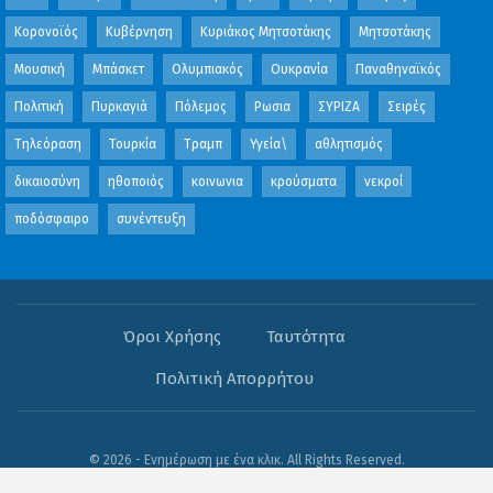
Κορονοϊός
Κυβέρνηση
Κυριάκος Μητσοτάκης
Μητσοτάκης
Μουσική
Μπάσκετ
Ολυμπιακός
Ουκρανία
Παναθηναϊκός
Πολιτική
Πυρκαγιά
Πόλεμος
Ρωσια
ΣΥΡΙΖΑ
Σειρές
Τηλεόραση
Τουρκία
Τραμπ
Υγεία\
αθλητισμός
δικαιοσύνη
ηθοποιός
κοινωνια
κρούσματα
νεκροί
ποδόσφαιρο
συνέντευξη
Όροι Χρήσης
Ταυτότητα
Πολιτική Απορρήτου
© 2026 - Ενημέρωση με ένα κλικ. All Rights Reserved.
Website Design:
OFB