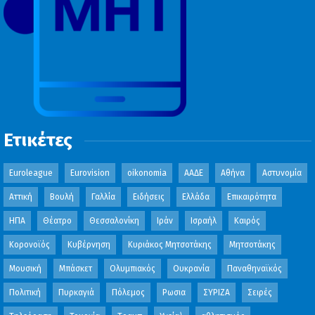
Ετικέτες
Euroleague
Eurovision
oikonomia
ΑΑΔΕ
Αθήνα
Αστυνομία
Αττική
Βουλή
Γαλλία
Ειδήσεις
Ελλάδα
Επικαιρότητα
ΗΠΑ
Θέατρο
Θεσσαλονίκη
Ιράν
Ισραήλ
Καιρός
Κορονοϊός
Κυβέρνηση
Κυριάκος Μητσοτάκης
Μητσοτάκης
Μουσική
Μπάσκετ
Ολυμπιακός
Ουκρανία
Παναθηναϊκός
Πολιτική
Πυρκαγιά
Πόλεμος
Ρωσια
ΣΥΡΙΖΑ
Σειρές