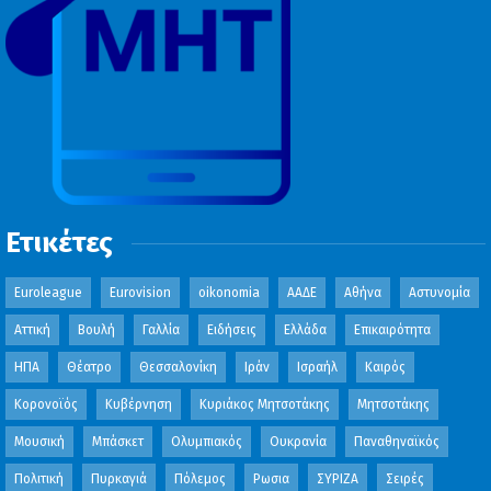
Ετικέτες
Euroleague
Eurovision
oikonomia
ΑΑΔΕ
Αθήνα
Αστυνομία
Αττική
Βουλή
Γαλλία
Ειδήσεις
Ελλάδα
Επικαιρότητα
ΗΠΑ
Θέατρο
Θεσσαλονίκη
Ιράν
Ισραήλ
Καιρός
Κορονοϊός
Κυβέρνηση
Κυριάκος Μητσοτάκης
Μητσοτάκης
Μουσική
Μπάσκετ
Ολυμπιακός
Ουκρανία
Παναθηναϊκός
Πολιτική
Πυρκαγιά
Πόλεμος
Ρωσια
ΣΥΡΙΖΑ
Σειρές