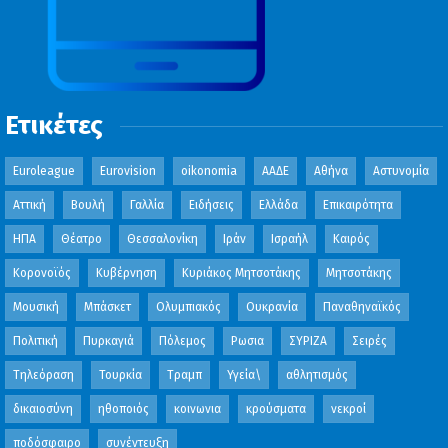
Ετικέτες
Euroleague
Eurovision
oikonomia
ΑΑΔΕ
Αθήνα
Αστυνομία
Αττική
Βουλή
Γαλλία
Ειδήσεις
Ελλάδα
Επικαιρότητα
ΗΠΑ
Θέατρο
Θεσσαλονίκη
Ιράν
Ισραήλ
Καιρός
Κορονοϊός
Κυβέρνηση
Κυριάκος Μητσοτάκης
Μητσοτάκης
Μουσική
Μπάσκετ
Ολυμπιακός
Ουκρανία
Παναθηναϊκός
Πολιτική
Πυρκαγιά
Πόλεμος
Ρωσια
ΣΥΡΙΖΑ
Σειρές
Τηλεόραση
Τουρκία
Τραμπ
Υγεία\
αθλητισμός
δικαιοσύνη
ηθοποιός
κοινωνια
κρούσματα
νεκροί
ποδόσφαιρο
συνέντευξη