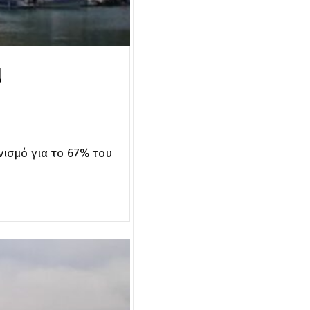
ι
ισμό για το 67% του