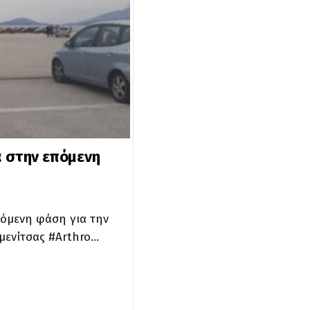
α στην επόμενη
πόμενη φάση για την
μενίτσας #Arthro…