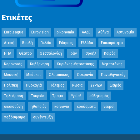
Ετικέτες
Euroleague
Eurovision
oikonomia
ΑΑΔΕ
Αθήνα
Αστυνομία
Αττική
Βουλή
Γαλλία
Ειδήσεις
Ελλάδα
Επικαιρότητα
ΗΠΑ
Θέατρο
Θεσσαλονίκη
Ιράν
Ισραήλ
Καιρός
Κορονοϊός
Κυβέρνηση
Κυριάκος Μητσοτάκης
Μητσοτάκης
Μουσική
Μπάσκετ
Ολυμπιακός
Ουκρανία
Παναθηναϊκός
Πολιτική
Πυρκαγιά
Πόλεμος
Ρωσια
ΣΥΡΙΖΑ
Σειρές
Τηλεόραση
Τουρκία
Τραμπ
Υγεία\
αθλητισμός
δικαιοσύνη
ηθοποιός
κοινωνια
κρούσματα
νεκροί
ποδόσφαιρο
συνέντευξη