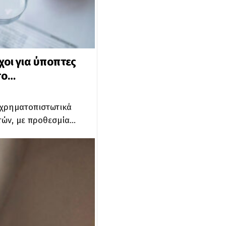
χοι για ύποπτες
το…
 χρηματοπιστωτικά
τών, με προθεσμία…