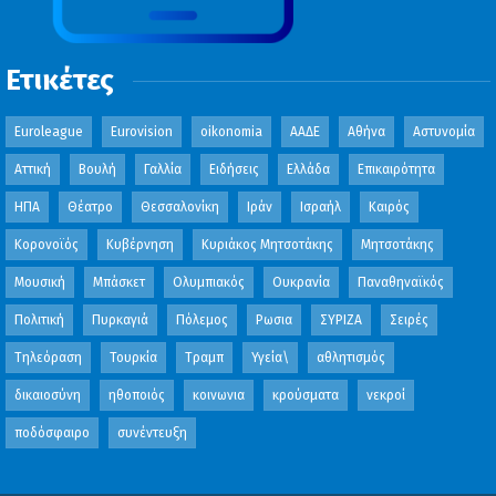
Ετικέτες
Euroleague
Eurovision
oikonomia
ΑΑΔΕ
Αθήνα
Αστυνομία
Αττική
Βουλή
Γαλλία
Ειδήσεις
Ελλάδα
Επικαιρότητα
ΗΠΑ
Θέατρο
Θεσσαλονίκη
Ιράν
Ισραήλ
Καιρός
Κορονοϊός
Κυβέρνηση
Κυριάκος Μητσοτάκης
Μητσοτάκης
Μουσική
Μπάσκετ
Ολυμπιακός
Ουκρανία
Παναθηναϊκός
Πολιτική
Πυρκαγιά
Πόλεμος
Ρωσια
ΣΥΡΙΖΑ
Σειρές
Τηλεόραση
Τουρκία
Τραμπ
Υγεία\
αθλητισμός
δικαιοσύνη
ηθοποιός
κοινωνια
κρούσματα
νεκροί
ποδόσφαιρο
συνέντευξη