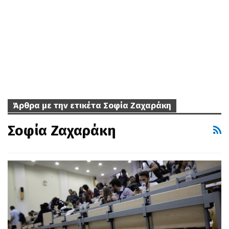
Άρθρα με την ετικέτα Σοφία Ζαχαράκη
Σοφία Ζαχαράκη