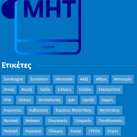
Ετικέτες
Euroleague
Eurovision
oikonomia
ΑΑΔΕ
Αθήνα
Αστυνομία
Αττική
Βουλή
Γαλλία
Ειδήσεις
Ελλάδα
Επικαιρότητα
ΗΠΑ
Θέατρο
Θεσσαλονίκη
Ιράν
Ισραήλ
Καιρός
Κορονοϊός
Κυβέρνηση
Κυριάκος Μητσοτάκης
Μητσοτάκης
Μουσική
Μπάσκετ
Ολυμπιακός
Ουκρανία
Παναθηναϊκός
Πολιτική
Πυρκαγιά
Πόλεμος
Ρωσια
ΣΥΡΙΖΑ
Σειρές