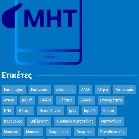
Ετικέτες
Euroleague
Eurovision
oikonomia
ΑΑΔΕ
Αθήνα
Αστυνομία
Αττική
Βουλή
Γαλλία
Ειδήσεις
Ελλάδα
Επικαιρότητα
ΗΠΑ
Θέατρο
Θεσσαλονίκη
Ιράν
Ισραήλ
Καιρός
Κορονοϊός
Κυβέρνηση
Κυριάκος Μητσοτάκης
Μητσοτάκης
Μουσική
Μπάσκετ
Ολυμπιακός
Ουκρανία
Παναθηναϊκός