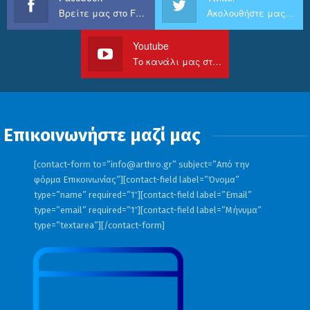
Βρείτε μας στο Facebook
Ακολουθήστε μας στο Twitter
Youtube
Το κανάλι μας στο Youtube
Επικοινωνήστε μαζί μας
[contact-form to=”
info@arthro.gr
” subject=”Από την
φόρμα Επικοινωνίας”][contact-field label=”Όνομα”
type=”name” required=”1″][contact-field label=”Email”
type=”email” required=”1″][contact-field label=”Μήνυμα”
type=”textarea”][/contact-form]