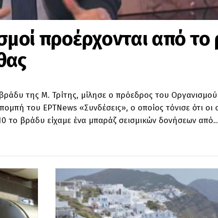
ισμοί προέρχονται από το
θας
 βράδυ της Μ. Τρίτης, μίλησε o πρόεδρος του Οργανισμού
πομπή του EΡΤΝews «Συνδέσεις», ο οποίος τόνισε ότι οι 
10 το βράδυ είχαμε ένα μπαράζ σεισμικών δονήσεων από