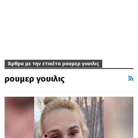
Άρθρα με την ετικέτα ρουμερ γουιλις
ρουμερ γουιλις