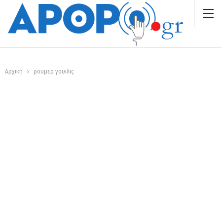
Αρχική
ρουμερ γουιλις