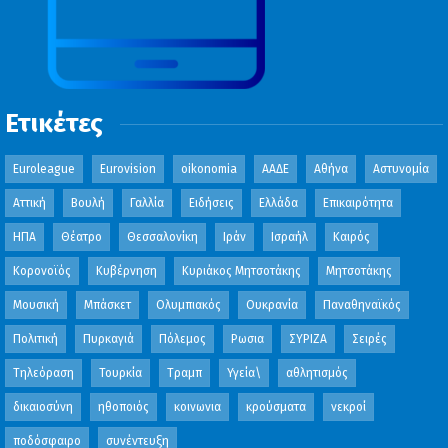
Ετικέτες
Euroleague
Eurovision
oikonomia
ΑΑΔΕ
Αθήνα
Αστυνομία
Αττική
Βουλή
Γαλλία
Ειδήσεις
Ελλάδα
Επικαιρότητα
ΗΠΑ
Θέατρο
Θεσσαλονίκη
Ιράν
Ισραήλ
Καιρός
Κορονοϊός
Κυβέρνηση
Κυριάκος Μητσοτάκης
Μητσοτάκης
Μουσική
Μπάσκετ
Ολυμπιακός
Ουκρανία
Παναθηναϊκός
Πολιτική
Πυρκαγιά
Πόλεμος
Ρωσια
ΣΥΡΙΖΑ
Σειρές
Τηλεόραση
Τουρκία
Τραμπ
Υγεία\
αθλητισμός
δικαιοσύνη
ηθοποιός
κοινωνια
κρούσματα
νεκροί
ποδόσφαιρο
συνέντευξη