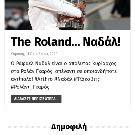
The Roland… Ναδάλ!
Κυριακή, 11 Οκτωβρίου, 2020
Ο Ράφαελ Ναδάλ είναι ο απόλυτος κυρίαρχος
στο Ρολάν Γκαρός, απέναντι σε οποιονδήποτε
αντίπαλο! #Arthro #Ναδάλ #Τζόκοβιτς
#Ρολάντ_Γκαρός
ΔΙΑΒΆΣΤΕ ΠΕΡΙΣΣΌΤΕΡΑ...
Δημοφιλή