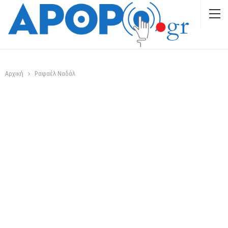
Αρχική
Ραφαέλ Ναδάλ