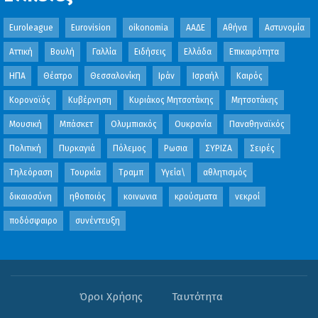
Euroleague
Eurovision
oikonomia
ΑΑΔΕ
Αθήνα
Αστυνομία
Αττική
Βουλή
Γαλλία
Ειδήσεις
Ελλάδα
Επικαιρότητα
ΗΠΑ
Θέατρο
Θεσσαλονίκη
Ιράν
Ισραήλ
Καιρός
Κορονοϊός
Κυβέρνηση
Κυριάκος Μητσοτάκης
Μητσοτάκης
Μουσική
Μπάσκετ
Ολυμπιακός
Ουκρανία
Παναθηναϊκός
Πολιτική
Πυρκαγιά
Πόλεμος
Ρωσια
ΣΥΡΙΖΑ
Σειρές
Τηλεόραση
Τουρκία
Τραμπ
Υγεία\
αθλητισμός
δικαιοσύνη
ηθοποιός
κοινωνια
κρούσματα
νεκροί
ποδόσφαιρο
συνέντευξη
Όροι Χρήσης
Ταυτότητα