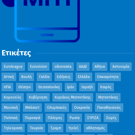
Ετικέτες
Euroleague
Eurovision
oikonomia
ΑΑΔΕ
Αθήνα
Αστυνομία
Αττική
Βουλή
Γαλλία
Ειδήσεις
Ελλάδα
Επικαιρότητα
ΗΠΑ
Θέατρο
Θεσσαλονίκη
Ιράν
Ισραήλ
Καιρός
Κορονοϊός
Κυβέρνηση
Κυριάκος Μητσοτάκης
Μητσοτάκης
Μουσική
Μπάσκετ
Ολυμπιακός
Ουκρανία
Παναθηναϊκός
Πολιτική
Πυρκαγιά
Πόλεμος
Ρωσια
ΣΥΡΙΖΑ
Σειρές
Τηλεόραση
Τουρκία
Τραμπ
Υγεία\
αθλητισμός