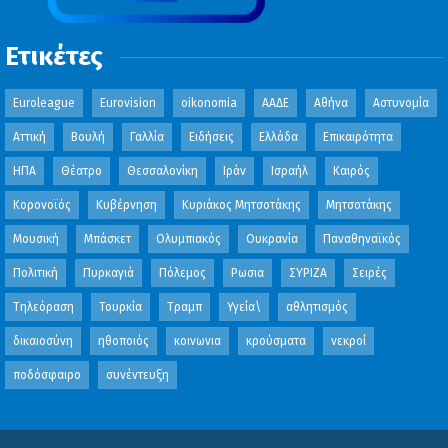
Ετικέτες
Euroleague
Eurovision
oikonomia
ΑΑΔΕ
Αθήνα
Αστυνομία
Αττική
Βουλή
Γαλλία
Ειδήσεις
Ελλάδα
Επικαιρότητα
ΗΠΑ
Θέατρο
Θεσσαλονίκη
Ιράν
Ισραήλ
Καιρός
Κορονοϊός
Κυβέρνηση
Κυριάκος Μητσοτάκης
Μητσοτάκης
Μουσική
Μπάσκετ
Ολυμπιακός
Ουκρανία
Παναθηναϊκός
Πολιτική
Πυρκαγιά
Πόλεμος
Ρωσια
ΣΥΡΙΖΑ
Σειρές
Τηλεόραση
Τουρκία
Τραμπ
Υγεία\
αθλητισμός
δικαιοσύνη
ηθοποιός
κοινωνια
κρούσματα
νεκροί
ποδόσφαιρο
συνέντευξη