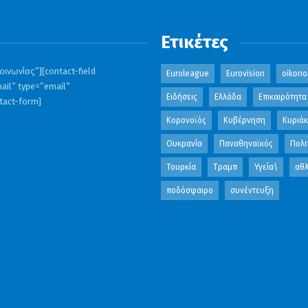
Ετικέτες
ινωνίας”][contact-field
Euroleague
Eurovision
oikono
ail” type=”email”
Ειδήσεις
Ελλάδα
Επικαιρότητα
ntact-form]
Κορονοϊός
Κυβέρνηση
Κυριά
Ουκρανία
Παναθηναϊκός
Πολι
Τουρκία
Τραμπ
Υγεία\
αθλ
ποδόσφαιρο
συνέντευξη