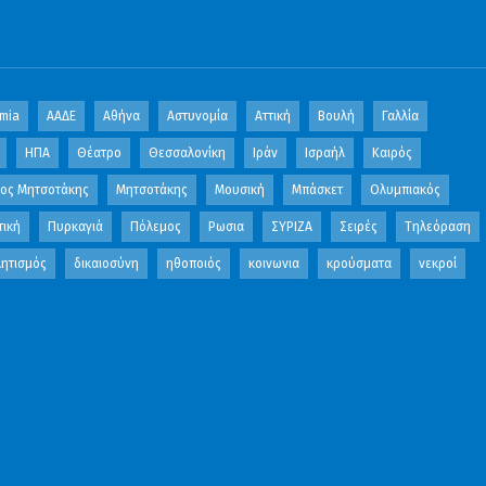
mia
ΑΑΔΕ
Αθήνα
Αστυνομία
Αττική
Βουλή
Γαλλία
ΗΠΑ
Θέατρο
Θεσσαλονίκη
Ιράν
Ισραήλ
Καιρός
κος Μητσοτάκης
Μητσοτάκης
Μουσική
Μπάσκετ
Ολυμπιακός
τική
Πυρκαγιά
Πόλεμος
Ρωσια
ΣΥΡΙΖΑ
Σειρές
Τηλεόραση
ητισμός
δικαιοσύνη
ηθοποιός
κοινωνια
κρούσματα
νεκροί