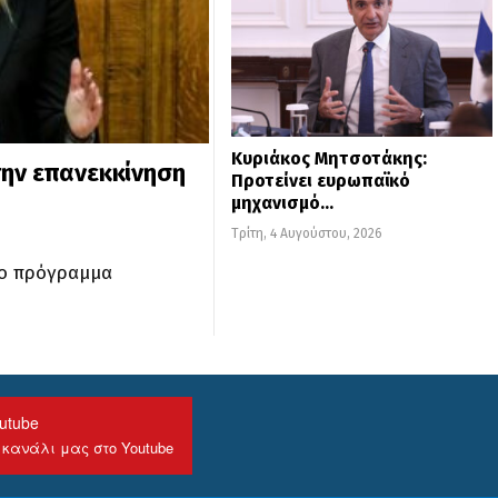
Κυριάκος Μητσοτάκης:
ην επανεκκίνηση
Προτείνει ευρωπαϊκό
μηχανισμό…
Τρίτη, 4 Αυγούστου, 2026
νο πρόγραμμα
utube
 κανάλι μας στο Youtube