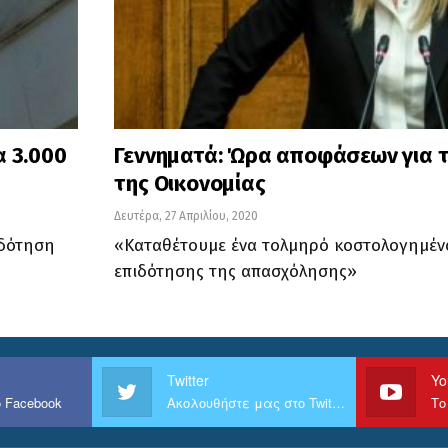
α 3.000
Γεννηματά: Ώρα αποφάσεων για τ
της Οικονομίας
Δευτέρα, 27 Απριλίου, 2020
ιδότηση
«Καταθέτουμε ένα τολμηρό κοστολογημέ
επιδότησης της απασχόλησης»
Twitter
Yo
 Facebook
Ακολουθήστε μας στο Twitter
Το