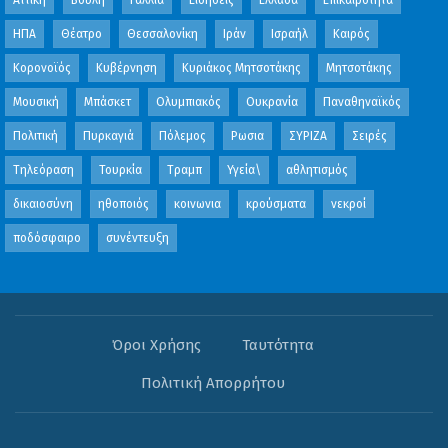
ΗΠΑ
Θέατρο
Θεσσαλονίκη
Ιράν
Ισραήλ
Καιρός
Κορονοϊός
Κυβέρνηση
Κυριάκος Μητσοτάκης
Μητσοτάκης
Μουσική
Μπάσκετ
Ολυμπιακός
Ουκρανία
Παναθηναϊκός
Πολιτική
Πυρκαγιά
Πόλεμος
Ρωσια
ΣΥΡΙΖΑ
Σειρές
Τηλεόραση
Τουρκία
Τραμπ
Υγεία\
αθλητισμός
δικαιοσύνη
ηθοποιός
κοινωνια
κρούσματα
νεκροί
ποδόσφαιρο
συνέντευξη
Όροι Χρήσης
Ταυτότητα
Πολιτική Απορρήτου