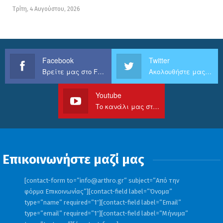
Τρίτη, 4 Αυγούστου, 2026
Facebook
Twitter
Βρείτε μας στο Facebook
Ακολουθήστε μας στο Twitter
Youtube
Το κανάλι μας στο Youtube
Επικοινωνήστε μαζί μας
[contact-form to=”
info@arthro.gr
” subject=”Από την
φόρμα Επικοινωνίας”][contact-field label=”Όνομα”
type=”name” required=”1″][contact-field label=”Email”
type=”email” required=”1″][contact-field label=”Μήνυμα”