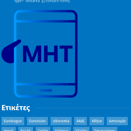
type=”textarea”][/contact-form]
Ετικέτες
Euroleague
Eurovision
oikonomia
ΑΑΔΕ
Αθήνα
Αστυνομία
Αττική
Βουλή
Γαλλία
Ειδήσεις
Ελλάδα
Επικαιρότητα