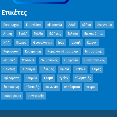
Ετικέτες
Euroleague
Eurovision
oikonomia
ΑΑΔΕ
Αθήνα
Αστυνομία
Αττική
Βουλή
Γαλλία
Ειδήσεις
Ελλάδα
Επικαιρότητα
ΗΠΑ
Θέατρο
Θεσσαλονίκη
Ιράν
Ισραήλ
Καιρός
Κορονοϊός
Κυβέρνηση
Κυριάκος Μητσοτάκης
Μητσοτάκης
Μουσική
Μπάσκετ
Ολυμπιακός
Ουκρανία
Παναθηναϊκός
Πολιτική
Πυρκαγιά
Πόλεμος
Ρωσια
ΣΥΡΙΖΑ
Σειρές
Τηλεόραση
Τουρκία
Τραμπ
Υγεία\
αθλητισμός
δικαιοσύνη
ηθοποιός
κοινωνια
κρούσματα
νεκροί
ποδόσφαιρο
συνέντευξη