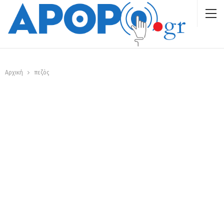
Αρχική
πεζός