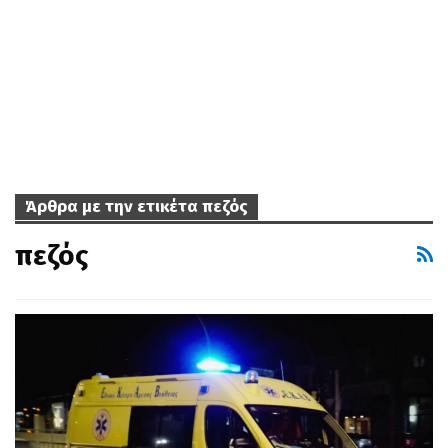
Άρθρα με την ετικέτα πεζός
πεζός