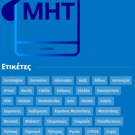
Ετικέτες
Euroleague
Eurovision
oikonomia
ΑΑΔΕ
Αθήνα
Αστυνομία
Αττική
Βουλή
Γαλλία
Ειδήσεις
Ελλάδα
Επικαιρότητα
ΗΠΑ
Θέατρο
Θεσσαλονίκη
Ιράν
Ισραήλ
Καιρός
Κορονοϊός
Κυβέρνηση
Κυριάκος Μητσοτάκης
Μητσοτάκης
Μουσική
Μπάσκετ
Ολυμπιακός
Ουκρανία
Παναθηναϊκός
Πολιτική
Πυρκαγιά
Πόλεμος
Ρωσια
ΣΥΡΙΖΑ
Σειρές