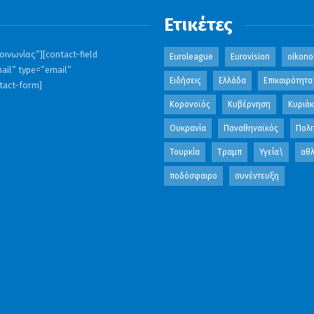
Ετικέτες
ινωνίας”][contact-field
Euroleague
Eurovision
oikono
ail” type=”email”
Ειδήσεις
Ελλάδα
Επικαιρότητα
ntact-form]
Κορονοϊός
Κυβέρνηση
Κυριά
Ουκρανία
Παναθηναϊκός
Πολι
Τουρκία
Τραμπ
Υγεία\
αθλ
ποδόσφαιρο
συνέντευξη