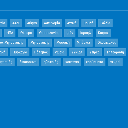
mia
ΑΑΔΕ
Αθήνα
Αστυνομία
Αττική
Βουλή
Γαλλία
ΗΠΑ
Θέατρο
Θεσσαλονίκη
Ιράν
Ισραήλ
Καιρός
κος Μητσοτάκης
Μητσοτάκης
Μουσική
Μπάσκετ
Ολυμπιακός
τική
Πυρκαγιά
Πόλεμος
Ρωσια
ΣΥΡΙΖΑ
Σειρές
Τηλεόραση
ητισμός
δικαιοσύνη
ηθοποιός
κοινωνια
κρούσματα
νεκροί