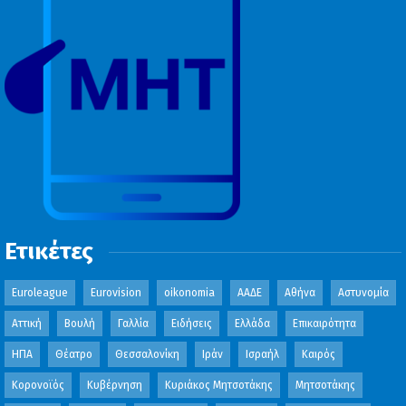
Ετικέτες
Euroleague
Eurovision
oikonomia
ΑΑΔΕ
Αθήνα
Αστυνομία
Αττική
Βουλή
Γαλλία
Ειδήσεις
Ελλάδα
Επικαιρότητα
ΗΠΑ
Θέατρο
Θεσσαλονίκη
Ιράν
Ισραήλ
Καιρός
Κορονοϊός
Κυβέρνηση
Κυριάκος Μητσοτάκης
Μητσοτάκης