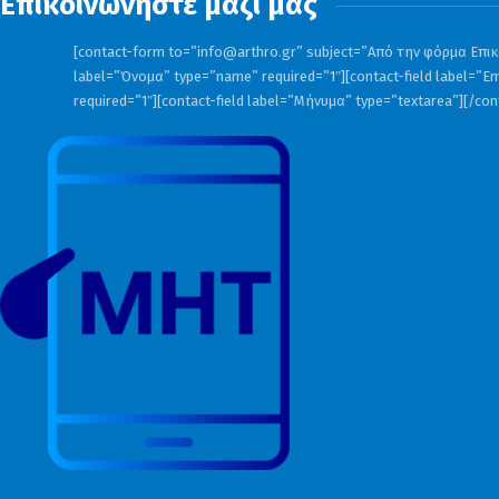
Επικοινωνήστε μαζί μας
[contact-form to=”
info@arthro.gr
” subject=”Από την φόρμα Επικο
label=”Όνομα” type=”name” required=”1″][contact-field label=”Em
required=”1″][contact-field label=”Μήνυμα” type=”textarea”][/co