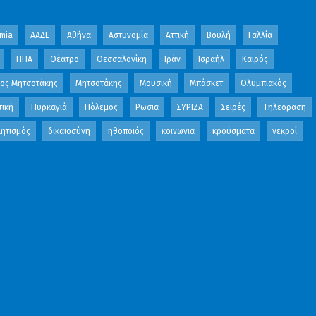
mia
ΑΑΔΕ
Αθήνα
Αστυνομία
Αττική
Βουλή
Γαλλία
ΗΠΑ
Θέατρο
Θεσσαλονίκη
Ιράν
Ισραήλ
Καιρός
κος Μητσοτάκης
Μητσοτάκης
Μουσική
Μπάσκετ
Ολυμπιακός
τική
Πυρκαγιά
Πόλεμος
Ρωσια
ΣΥΡΙΖΑ
Σειρές
Τηλεόραση
ητισμός
δικαιοσύνη
ηθοποιός
κοινωνια
κρούσματα
νεκροί