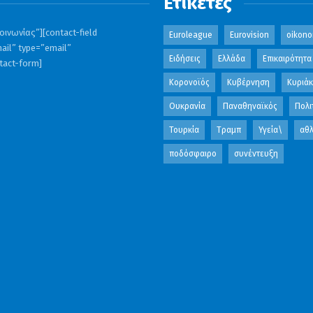
Ετικέτες
ινωνίας”][contact-field
Euroleague
Eurovision
oikono
ail” type=”email”
Ειδήσεις
Ελλάδα
Επικαιρότητα
ntact-form]
Κορονοϊός
Κυβέρνηση
Κυριά
Ουκρανία
Παναθηναϊκός
Πολι
Τουρκία
Τραμπ
Υγεία\
αθλ
ποδόσφαιρο
συνέντευξη