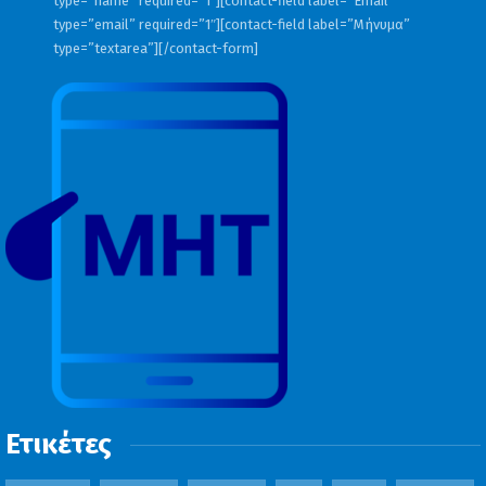
type=”name” required=”1″][contact-field label=”Email”
type=”email” required=”1″][contact-field label=”Μήνυμα”
type=”textarea”][/contact-form]
Ετικέτες