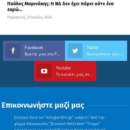
Παύλος Μαρινάκης: Η ΝΔ δεν έχει πάρει ούτε ένα
ευρώ…
Παρασκευή, 31 Ιουλίου, 2026
Facebook
Twitter
Βρείτε μας στο Facebook
Ακολουθήστε μας στο Twitter
Youtube
Το κανάλι μας στο Youtube
Επικοινωνήστε μαζί μας
[contact-form to=”
info@arthro.gr
” subject=”Από την
φόρμα Επικοινωνίας”][contact-field label=”Όνομα”