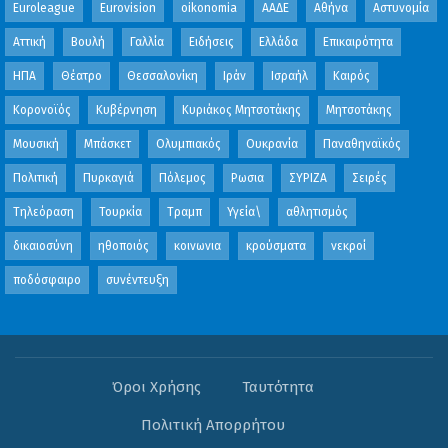
Euroleague
Eurovision
oikonomia
ΑΑΔΕ
Αθήνα
Αστυνομία
Αττική
Βουλή
Γαλλία
Ειδήσεις
Ελλάδα
Επικαιρότητα
ΗΠΑ
Θέατρο
Θεσσαλονίκη
Ιράν
Ισραήλ
Καιρός
Κορονοϊός
Κυβέρνηση
Κυριάκος Μητσοτάκης
Μητσοτάκης
Μουσική
Μπάσκετ
Ολυμπιακός
Ουκρανία
Παναθηναϊκός
Πολιτική
Πυρκαγιά
Πόλεμος
Ρωσια
ΣΥΡΙΖΑ
Σειρές
Τηλεόραση
Τουρκία
Τραμπ
Υγεία\
αθλητισμός
δικαιοσύνη
ηθοποιός
κοινωνια
κρούσματα
νεκροί
ποδόσφαιρο
συνέντευξη
Όροι Χρήσης
Ταυτότητα
Πολιτική Απορρήτου