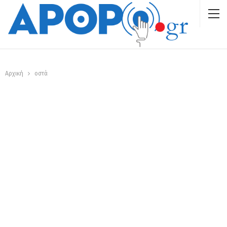
Αρχική
οστά