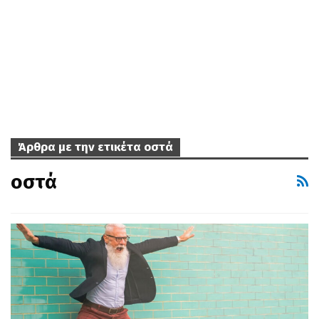
Άρθρα με την ετικέτα οστά
οστά