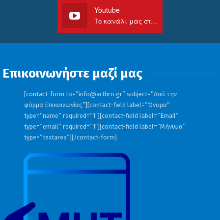
Youtube
Το κανάλι μας στο Youtube
Επικοινωνήστε μαζί μας
[contact-form to=”
info@arthro.gr
” subject=”Από την
φόρμα Επικοινωνίας”][contact-field label=”Όνομα”
type=”name” required=”1″][contact-field label=”Email”
type=”email” required=”1″][contact-field label=”Μήνυμα”
type=”textarea”][/contact-form]