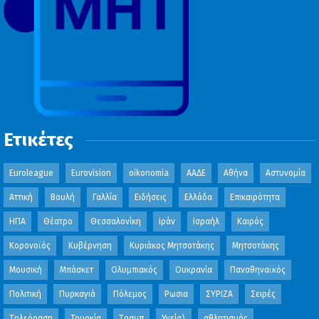
Ετικέτες
Euroleague
Eurovision
oikonomia
ΑΑΔΕ
Αθήνα
Αστυνομία
Αττική
Βουλή
Γαλλία
Ειδήσεις
Ελλάδα
Επικαιρότητα
ΗΠΑ
Θέατρο
Θεσσαλονίκη
Ιράν
Ισραήλ
Καιρός
Κορονοϊός
Κυβέρνηση
Κυριάκος Μητσοτάκης
Μητσοτάκης
Μουσική
Μπάσκετ
Ολυμπιακός
Ουκρανία
Παναθηναϊκός
Πολιτική
Πυρκαγιά
Πόλεμος
Ρωσια
ΣΥΡΙΖΑ
Σειρές
Τηλεόραση
Τουρκία
Τραμπ
Υγεία\
αθλητισμός