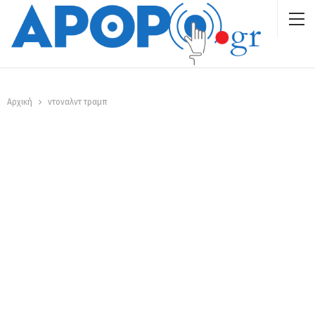
Αρχική
ντοναλντ τραμπ