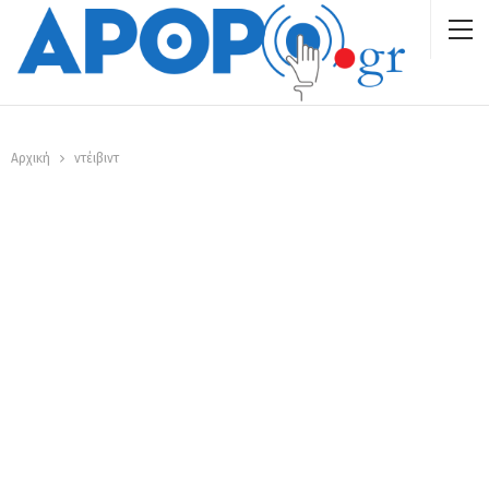
Αρχική
ντέιβιντ