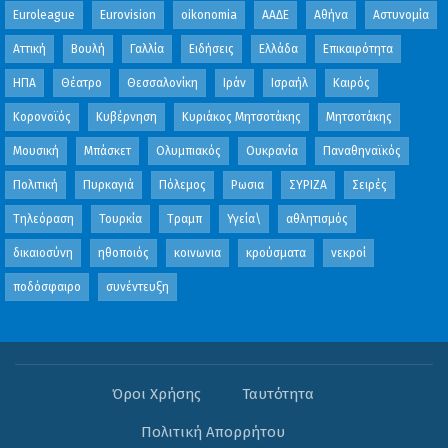
Euroleague
Eurovision
oikonomia
ΑΑΔΕ
Αθήνα
Αστυνομία
Αττική
Βουλή
Γαλλία
Ειδήσεις
Ελλάδα
Επικαιρότητα
ΗΠΑ
Θέατρο
Θεσσαλονίκη
Ιράν
Ισραήλ
Καιρός
Κορονοϊός
Κυβέρνηση
Κυριάκος Μητσοτάκης
Μητσοτάκης
Μουσική
Μπάσκετ
Ολυμπιακός
Ουκρανία
Παναθηναϊκός
Πολιτική
Πυρκαγιά
Πόλεμος
Ρωσια
ΣΥΡΙΖΑ
Σειρές
Τηλεόραση
Τουρκία
Τραμπ
Υγεία\
αθλητισμός
δικαιοσύνη
ηθοποιός
κοινωνια
κρούσματα
νεκροί
ποδόσφαιρο
συνέντευξη
Όροι Χρήσης
Ταυτότητα
Πολιτική Απορρήτου