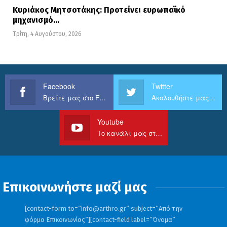
Κυριάκος Μητσοτάκης: Προτείνει ευρωπαϊκό
μηχανισμό…
Τρίτη, 4 Αυγούστου, 2026
Facebook
Twitter
Βρείτε μας στο Facebook
Ακολουθήστε μας στο Twitter
Youtube
Το κανάλι μας στο Youtube
Επικοινωνήστε μαζί μας
[contact-form to=”
info@arthro.gr
” subject=”Από την
φόρμα Επικοινωνίας”][contact-field label=”Όνομα”