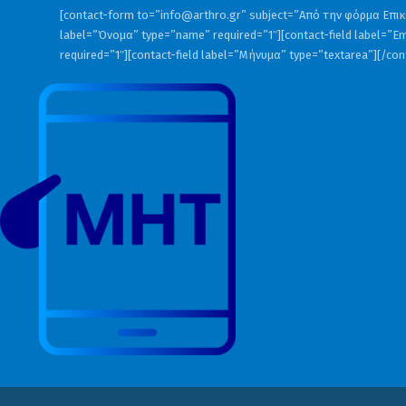
[contact-form to=”
info@arthro.gr
” subject=”Από την φόρμα Επικο
label=”Όνομα” type=”name” required=”1″][contact-field label=”Em
required=”1″][contact-field label=”Μήνυμα” type=”textarea”][/co