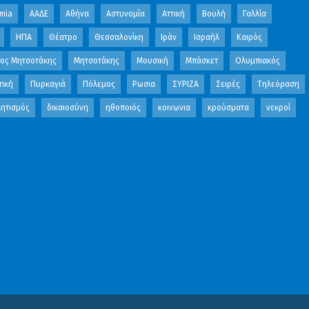
mia
ΑΑΔΕ
Αθήνα
Αστυνομία
Αττική
Βουλή
Γαλλία
ΗΠΑ
Θέατρο
Θεσσαλονίκη
Ιράν
Ισραήλ
Καιρός
κος Μητσοτάκης
Μητσοτάκης
Μουσική
Μπάσκετ
Ολυμπιακός
τική
Πυρκαγιά
Πόλεμος
Ρωσια
ΣΥΡΙΖΑ
Σειρές
Τηλεόραση
ητισμός
δικαιοσύνη
ηθοποιός
κοινωνια
κρούσματα
νεκροί