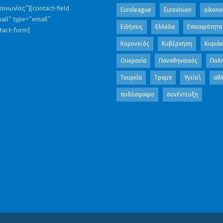
ινωνίας”][contact-field
Euroleague
Eurovision
oikono
ail” type=”email”
Ειδήσεις
Ελλάδα
Επικαιρότητα
ntact-form]
Κορονοϊός
Κυβέρνηση
Κυριά
Ουκρανία
Παναθηναϊκός
Πολι
Τουρκία
Τραμπ
Υγεία\
αθλ
ποδόσφαιρο
συνέντευξη