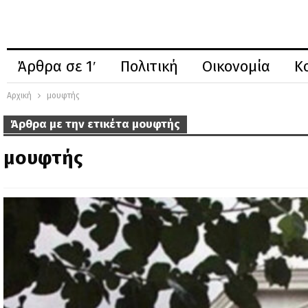
Άρθρα σε 1′
Πολιτική
Οικονομία
Κ
Αρχική
μουφτής
Άρθρα με την ετικέτα μουφτής
μουφτής