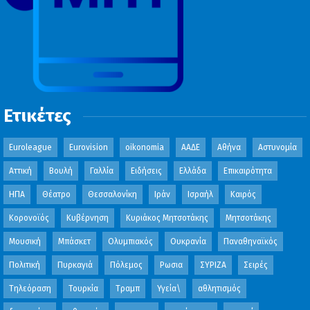
Ετικέτες
Euroleague
Eurovision
oikonomia
ΑΑΔΕ
Αθήνα
Αστυνομία
Αττική
Βουλή
Γαλλία
Ειδήσεις
Ελλάδα
Επικαιρότητα
ΗΠΑ
Θέατρο
Θεσσαλονίκη
Ιράν
Ισραήλ
Καιρός
Κορονοϊός
Κυβέρνηση
Κυριάκος Μητσοτάκης
Μητσοτάκης
Μουσική
Μπάσκετ
Ολυμπιακός
Ουκρανία
Παναθηναϊκός
Πολιτική
Πυρκαγιά
Πόλεμος
Ρωσια
ΣΥΡΙΖΑ
Σειρές
Τηλεόραση
Τουρκία
Τραμπ
Υγεία\
αθλητισμός