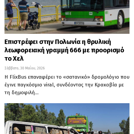
Επιστρέφει στην Πολωνία η θρυλική
λεωφορειακή γραμμή 666 με προορισμό
το Χελ
Σάββατο, 30 Μαΐου, 2026
Η FlixBus επαναφέρει το «σατανικό» δρομολόγιο που
έγινε παγκόσμιο viral, συνδέοντας την Κρακοβία με
τη δημοφιλή…