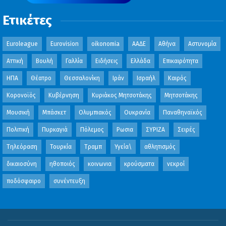
Ετικέτες
Euroleague
Eurovision
oikonomia
ΑΑΔΕ
Αθήνα
Αστυνομία
Αττική
Βουλή
Γαλλία
Ειδήσεις
Ελλάδα
Επικαιρότητα
ΗΠΑ
Θέατρο
Θεσσαλονίκη
Ιράν
Ισραήλ
Καιρός
Κορονοϊός
Κυβέρνηση
Κυριάκος Μητσοτάκης
Μητσοτάκης
Μουσική
Μπάσκετ
Ολυμπιακός
Ουκρανία
Παναθηναϊκός
Πολιτική
Πυρκαγιά
Πόλεμος
Ρωσια
ΣΥΡΙΖΑ
Σειρές
Τηλεόραση
Τουρκία
Τραμπ
Υγεία\
αθλητισμός
δικαιοσύνη
ηθοποιός
κοινωνια
κρούσματα
νεκροί
ποδόσφαιρο
συνέντευξη