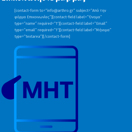
[contact-form to=”
info@arthro.gr
” subject=”Από την
φόρμα Επικοινωνίας”][contact-field label=”Όνομα”
type=”name” required=”1″][contact-field label=”Email”
type=”email” required=”1″][contact-field label=”Μήνυμα”
type=”textarea”][/contact-form]