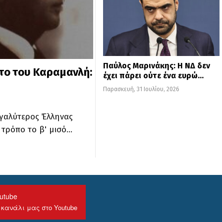
Παύλος Μαρινάκης: Η ΝΔ δεν
ατο του Καραμανλή:
έχει πάρει ούτε ένα ευρώ…
Παρασκευή, 31 Ιουλίου, 2026
γαλύτερος Έλληνας
 τρόπο το β' μισό…
utube
 κανάλι μας στο Youtube