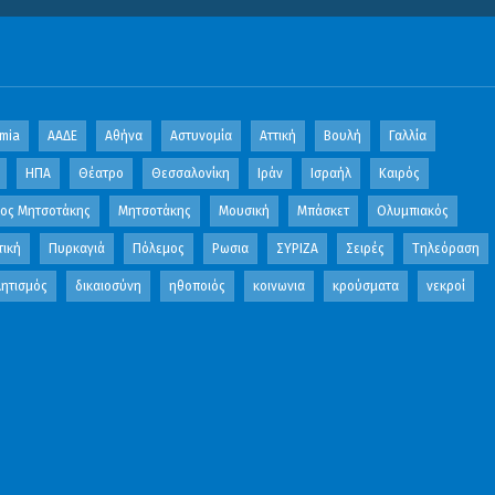
mia
ΑΑΔΕ
Αθήνα
Αστυνομία
Αττική
Βουλή
Γαλλία
ΗΠΑ
Θέατρο
Θεσσαλονίκη
Ιράν
Ισραήλ
Καιρός
κος Μητσοτάκης
Μητσοτάκης
Μουσική
Μπάσκετ
Ολυμπιακός
τική
Πυρκαγιά
Πόλεμος
Ρωσια
ΣΥΡΙΖΑ
Σειρές
Τηλεόραση
ητισμός
δικαιοσύνη
ηθοποιός
κοινωνια
κρούσματα
νεκροί