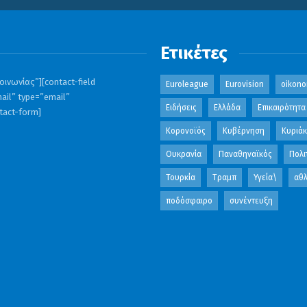
Ετικέτες
ινωνίας”][contact-field
Euroleague
Eurovision
oikono
ail” type=”email”
Ειδήσεις
Ελλάδα
Επικαιρότητα
ntact-form]
Κορονοϊός
Κυβέρνηση
Κυριά
Ουκρανία
Παναθηναϊκός
Πολι
Τουρκία
Τραμπ
Υγεία\
αθλ
ποδόσφαιρο
συνέντευξη