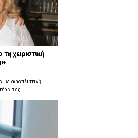
 τη χειριστική
π»
λά με αφοπλιστική
ητέρα της,…