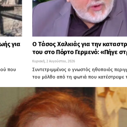
ζωής για
Ο Τάσος Χαλκιάς για την καταστ
του στο Πόρτο Γερμενό: «Πήγε σ
Κυριακή, 2 Αυγούστου, 2026
ιού που
Συντετριμμένος ο γνωστός ηθοποιός περι
του μόλθο από τη φωτιά που κατέστρεψε τ