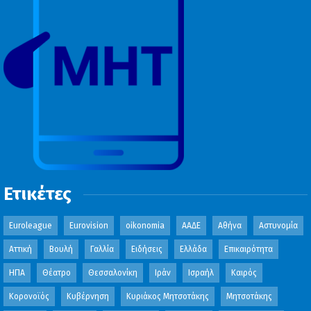
Ετικέτες
Euroleague
Eurovision
oikonomia
ΑΑΔΕ
Αθήνα
Αστυνομία
Αττική
Βουλή
Γαλλία
Ειδήσεις
Ελλάδα
Επικαιρότητα
ΗΠΑ
Θέατρο
Θεσσαλονίκη
Ιράν
Ισραήλ
Καιρός
Κορονοϊός
Κυβέρνηση
Κυριάκος Μητσοτάκης
Μητσοτάκης