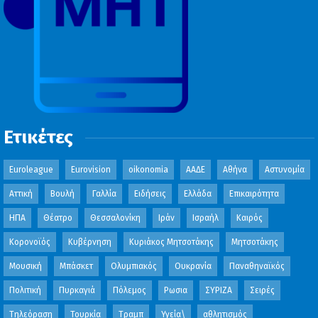
Ετικέτες
Euroleague
Eurovision
oikonomia
ΑΑΔΕ
Αθήνα
Αστυνομία
Αττική
Βουλή
Γαλλία
Ειδήσεις
Ελλάδα
Επικαιρότητα
ΗΠΑ
Θέατρο
Θεσσαλονίκη
Ιράν
Ισραήλ
Καιρός
Κορονοϊός
Κυβέρνηση
Κυριάκος Μητσοτάκης
Μητσοτάκης
Μουσική
Μπάσκετ
Ολυμπιακός
Ουκρανία
Παναθηναϊκός
Πολιτική
Πυρκαγιά
Πόλεμος
Ρωσια
ΣΥΡΙΖΑ
Σειρές
Τηλεόραση
Τουρκία
Τραμπ
Υγεία\
αθλητισμός