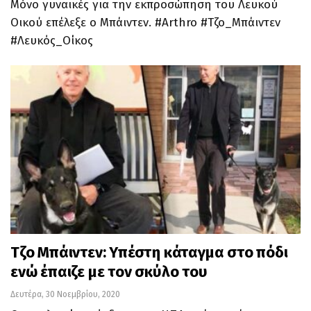
Μόνο γυναικές για την εκπροσώπηση του Λευκού
Οικού επέλεξε ο Μπάιντεν. #Arthro #Τζο_Μπάιντεν
#Λευκός_Οίκος
Τζο Μπάιντεν: Υπέστη κάταγμα στο πόδι
ενώ έπαιζε με τον σκύλο του
Δευτέρα, 30 Νοεμβρίου, 2020