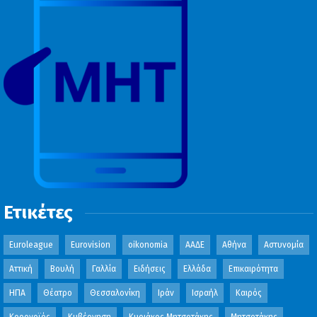
Ετικέτες
Euroleague
Eurovision
oikonomia
ΑΑΔΕ
Αθήνα
Αστυνομία
Αττική
Βουλή
Γαλλία
Ειδήσεις
Ελλάδα
Επικαιρότητα
ΗΠΑ
Θέατρο
Θεσσαλονίκη
Ιράν
Ισραήλ
Καιρός
Κορονοϊός
Κυβέρνηση
Κυριάκος Μητσοτάκης
Μητσοτάκης