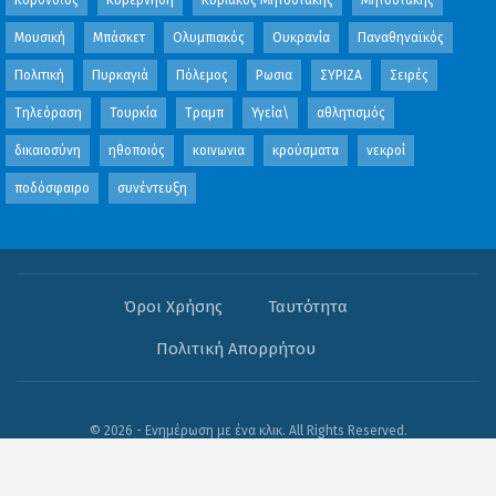
Μουσική
Μπάσκετ
Ολυμπιακός
Ουκρανία
Παναθηναϊκός
Πολιτική
Πυρκαγιά
Πόλεμος
Ρωσια
ΣΥΡΙΖΑ
Σειρές
Τηλεόραση
Τουρκία
Τραμπ
Υγεία\
αθλητισμός
δικαιοσύνη
ηθοποιός
κοινωνια
κρούσματα
νεκροί
ποδόσφαιρο
συνέντευξη
Όροι Χρήσης
Ταυτότητα
Πολιτική Απορρήτου
© 2026 - Ενημέρωση με ένα κλικ. All Rights Reserved.
Website Design:
OFB