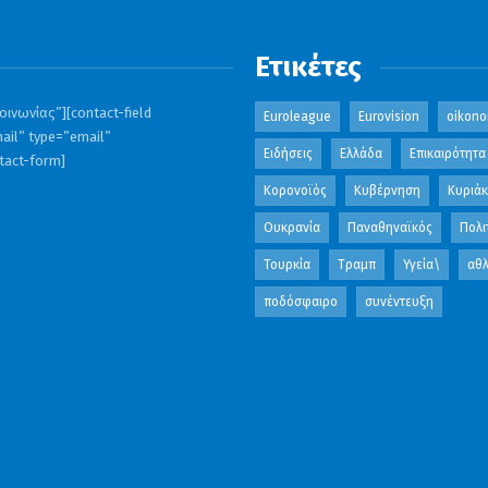
Ετικέτες
ινωνίας”][contact-field
Euroleague
Eurovision
oikono
ail” type=”email”
Ειδήσεις
Ελλάδα
Επικαιρότητα
ntact-form]
Κορονοϊός
Κυβέρνηση
Κυριά
Ουκρανία
Παναθηναϊκός
Πολι
Τουρκία
Τραμπ
Υγεία\
αθλ
ποδόσφαιρο
συνέντευξη