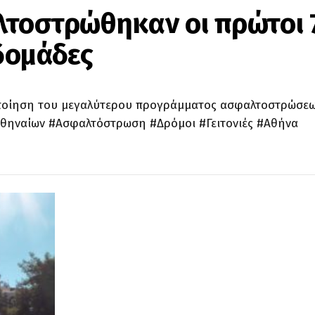
τοστρώθηκαν οι πρώτοι 
βδομάδες
λοποίηση του μεγαλύτερου προγράμματος ασφαλτοστρώσεω
Αθηναίων #Ασφαλτόστρωση #Δρόμοι #Γειτονιές #Αθήνα