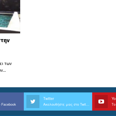
στην
ει των
ων…
Twitter
Yo
 Facebook
Ακολουθήστε μας στο Twitter
Το