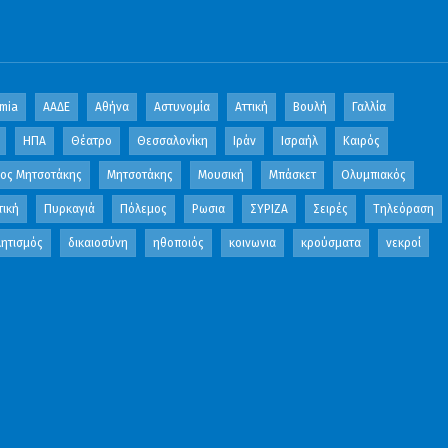
mia
ΑΑΔΕ
Αθήνα
Αστυνομία
Αττική
Βουλή
Γαλλία
ΗΠΑ
Θέατρο
Θεσσαλονίκη
Ιράν
Ισραήλ
Καιρός
κος Μητσοτάκης
Μητσοτάκης
Μουσική
Μπάσκετ
Ολυμπιακός
τική
Πυρκαγιά
Πόλεμος
Ρωσια
ΣΥΡΙΖΑ
Σειρές
Τηλεόραση
ητισμός
δικαιοσύνη
ηθοποιός
κοινωνια
κρούσματα
νεκροί