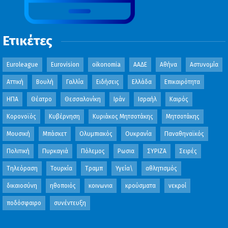
Ετικέτες
Euroleague
Eurovision
oikonomia
ΑΑΔΕ
Αθήνα
Αστυνομία
Αττική
Βουλή
Γαλλία
Ειδήσεις
Ελλάδα
Επικαιρότητα
ΗΠΑ
Θέατρο
Θεσσαλονίκη
Ιράν
Ισραήλ
Καιρός
Κορονοϊός
Κυβέρνηση
Κυριάκος Μητσοτάκης
Μητσοτάκης
Μουσική
Μπάσκετ
Ολυμπιακός
Ουκρανία
Παναθηναϊκός
Πολιτική
Πυρκαγιά
Πόλεμος
Ρωσια
ΣΥΡΙΖΑ
Σειρές
Τηλεόραση
Τουρκία
Τραμπ
Υγεία\
αθλητισμός
δικαιοσύνη
ηθοποιός
κοινωνια
κρούσματα
νεκροί
ποδόσφαιρο
συνέντευξη