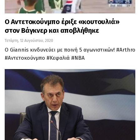
O Αντετοκούνμπο έριξε «κουτουλιά»
στον Βάγκνερ και αποβλήθηκε
Τετάρτη, 12 Αυγούστου, 2020
O Giannis κινδυνεύει με ποινή 5 αγωνιστικών! #Arthro
#Αντετοκούνμπο #Κεφαλιά #ΝΒΑ