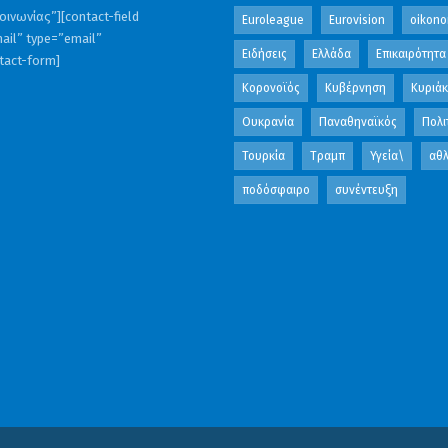
ινωνίας”][contact-field
Euroleague
Eurovision
oikono
ail” type=”email”
Ειδήσεις
Ελλάδα
Επικαιρότητα
ntact-form]
Κορονοϊός
Κυβέρνηση
Κυριά
Ουκρανία
Παναθηναϊκός
Πολι
Τουρκία
Τραμπ
Υγεία\
αθλ
ποδόσφαιρο
συνέντευξη