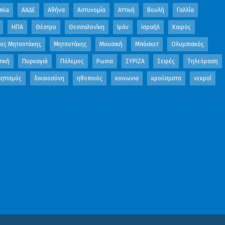
mia
ΑΑΔΕ
Αθήνα
Αστυνομία
Αττική
Βουλή
Γαλλία
ΗΠΑ
Θέατρο
Θεσσαλονίκη
Ιράν
Ισραήλ
Καιρός
κος Μητσοτάκης
Μητσοτάκης
Μουσική
Μπάσκετ
Ολυμπιακός
τική
Πυρκαγιά
Πόλεμος
Ρωσια
ΣΥΡΙΖΑ
Σειρές
Τηλεόραση
ητισμός
δικαιοσύνη
ηθοποιός
κοινωνια
κρούσματα
νεκροί