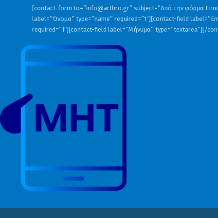
[contact-form to=”
info@arthro.gr
” subject=”Από την φόρμα Επικο
label=”Όνομα” type=”name” required=”1″][contact-field label=”Em
required=”1″][contact-field label=”Μήνυμα” type=”textarea”][/co