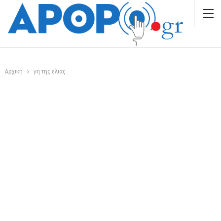
Αρχική
γη της ελιας