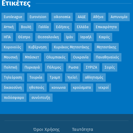
Ετικέτες
Euroleague
Eurovision
oikonomia
ΑΑΔΕ
Αθήνα
Αστυνομία
Αττική
Βουλή
Γαλλία
Ειδήσεις
Ελλάδα
Επικαιρότητα
ΗΠΑ
Θέατρο
Θεσσαλονίκη
Ιράν
Ισραήλ
Καιρός
Κορονοϊός
Κυβέρνηση
Κυριάκος Μητσοτάκης
Μητσοτάκης
Μουσική
Μπάσκετ
Ολυμπιακός
Ουκρανία
Παναθηναϊκός
Πολιτική
Πυρκαγιά
Πόλεμος
Ρωσια
ΣΥΡΙΖΑ
Σειρές
Τηλεόραση
Τουρκία
Τραμπ
Υγεία\
αθλητισμός
δικαιοσύνη
ηθοποιός
κοινωνια
κρούσματα
νεκροί
ποδόσφαιρο
συνέντευξη
Όροι Χρήσης
Ταυτότητα