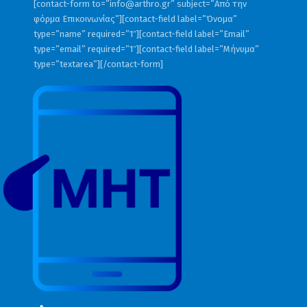
[contact-form to=”
info@arthro.gr
” subject=”Από την
φόρμα Επικοινωνίας”][contact-field label=”Όνομα”
type=”name” required=”1″][contact-field label=”Email”
type=”email” required=”1″][contact-field label=”Μήνυμα”
type=”textarea”][/contact-form]