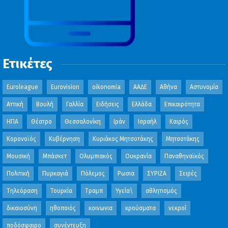
Ετικέτες
Euroleague
Eurovision
oikonomia
ΑΑΔΕ
Αθήνα
Αστυνομία
Αττική
Βουλή
Γαλλία
Ειδήσεις
Ελλάδα
Επικαιρότητα
ΗΠΑ
Θέατρο
Θεσσαλονίκη
Ιράν
Ισραήλ
Καιρός
Κορονοϊός
Κυβέρνηση
Κυριάκος Μητσοτάκης
Μητσοτάκης
Μουσική
Μπάσκετ
Ολυμπιακός
Ουκρανία
Παναθηναϊκός
Πολιτική
Πυρκαγιά
Πόλεμος
Ρωσια
ΣΥΡΙΖΑ
Σειρές
Τηλεόραση
Τουρκία
Τραμπ
Υγεία\
αθλητισμός
δικαιοσύνη
ηθοποιός
κοινωνια
κρούσματα
νεκροί
ποδόσφαιρο
συνέντευξη