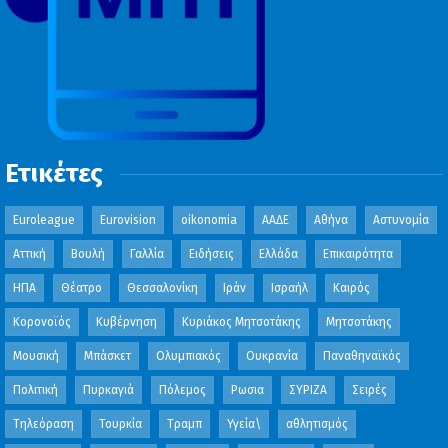
Ετικέτες
Euroleague
Eurovision
oikonomia
ΑΑΔΕ
Αθήνα
Αστυνομία
Αττική
Βουλή
Γαλλία
Ειδήσεις
Ελλάδα
Επικαιρότητα
ΗΠΑ
Θέατρο
Θεσσαλονίκη
Ιράν
Ισραήλ
Καιρός
Κορονοϊός
Κυβέρνηση
Κυριάκος Μητσοτάκης
Μητσοτάκης
Μουσική
Μπάσκετ
Ολυμπιακός
Ουκρανία
Παναθηναϊκός
Πολιτική
Πυρκαγιά
Πόλεμος
Ρωσια
ΣΥΡΙΖΑ
Σειρές
Τηλεόραση
Τουρκία
Τραμπ
Υγεία\
αθλητισμός