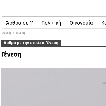
Άρθρα σε 1′
Πολιτική
Οικονομία
Κ
Αρχική
Γένεση
Άρθρα με την ετικέτα Γένεση
Γένεση