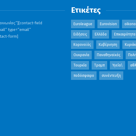
Ετικέτες
ινωνίας”][contact-field
Euroleague
Eurovision
oikono
ail” type=”email”
Ειδήσεις
Ελλάδα
Επικαιρότητα
ntact-form]
Κορονοϊός
Κυβέρνηση
Κυριά
Ουκρανία
Παναθηναϊκός
Πολι
Τουρκία
Τραμπ
Υγεία\
αθλ
ποδόσφαιρο
συνέντευξη