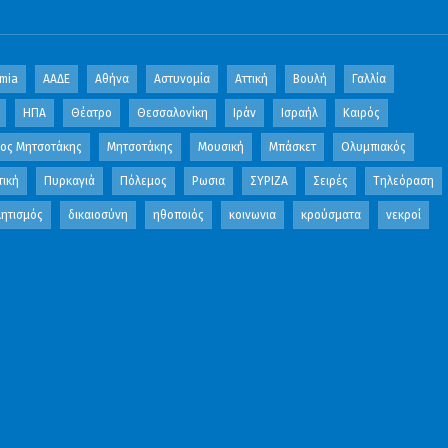
mia
ΑΑΔΕ
Αθήνα
Αστυνομία
Αττική
Βουλή
Γαλλία
ΗΠΑ
Θέατρο
Θεσσαλονίκη
Ιράν
Ισραήλ
Καιρός
κος Μητσοτάκης
Μητσοτάκης
Μουσική
Μπάσκετ
Ολυμπιακός
τική
Πυρκαγιά
Πόλεμος
Ρωσια
ΣΥΡΙΖΑ
Σειρές
Τηλεόραση
ητισμός
δικαιοσύνη
ηθοποιός
κοινωνια
κρούσματα
νεκροί