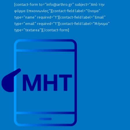
[contact-form to=”
info@arthro.gr
” subject=”Από την
φόρμα Επικοινωνίας”][contact-field label=”Όνομα”
type=”name” required=”1″][contact-field label=”Email”
type=”email” required=”1″][contact-field label=”Μήνυμα”
type=”textarea”][/contact-form]