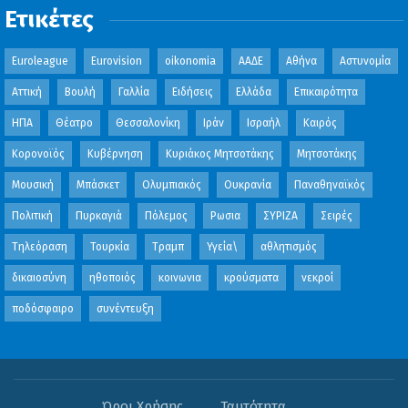
Ετικέτες
Euroleague
Eurovision
oikonomia
ΑΑΔΕ
Αθήνα
Αστυνομία
Αττική
Βουλή
Γαλλία
Ειδήσεις
Ελλάδα
Επικαιρότητα
ΗΠΑ
Θέατρο
Θεσσαλονίκη
Ιράν
Ισραήλ
Καιρός
Κορονοϊός
Κυβέρνηση
Κυριάκος Μητσοτάκης
Μητσοτάκης
Μουσική
Μπάσκετ
Ολυμπιακός
Ουκρανία
Παναθηναϊκός
Πολιτική
Πυρκαγιά
Πόλεμος
Ρωσια
ΣΥΡΙΖΑ
Σειρές
Τηλεόραση
Τουρκία
Τραμπ
Υγεία\
αθλητισμός
δικαιοσύνη
ηθοποιός
κοινωνια
κρούσματα
νεκροί
ποδόσφαιρο
συνέντευξη
Όροι Χρήσης
Ταυτότητα