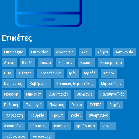
Ετικέτες
Euroleague
Eurovision
oikonomia
ΑΑΔΕ
Αθήνα
Αστυνομία
Αττική
Βουλή
Γαλλία
Ειδήσεις
Ελλάδα
Επικαιρότητα
ΗΠΑ
Θέατρο
Θεσσαλονίκη
Ιράν
Ισραήλ
Καιρός
Κορονοϊός
Κυβέρνηση
Κυριάκος Μητσοτάκης
Μητσοτάκης
Μουσική
Μπάσκετ
Ολυμπιακός
Ουκρανία
Παναθηναϊκός
Πολιτική
Πυρκαγιά
Πόλεμος
Ρωσια
ΣΥΡΙΖΑ
Σειρές
Τηλεόραση
Τουρκία
Τραμπ
Υγεία\
αθλητισμός
δικαιοσύνη
ηθοποιός
κοινωνια
κρούσματα
νεκροί
ποδόσφαιρο
συνέντευξη