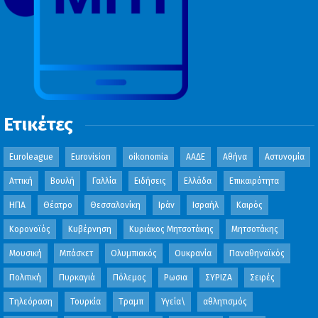
Ετικέτες
Euroleague
Eurovision
oikonomia
ΑΑΔΕ
Αθήνα
Αστυνομία
Αττική
Βουλή
Γαλλία
Ειδήσεις
Ελλάδα
Επικαιρότητα
ΗΠΑ
Θέατρο
Θεσσαλονίκη
Ιράν
Ισραήλ
Καιρός
Κορονοϊός
Κυβέρνηση
Κυριάκος Μητσοτάκης
Μητσοτάκης
Μουσική
Μπάσκετ
Ολυμπιακός
Ουκρανία
Παναθηναϊκός
Πολιτική
Πυρκαγιά
Πόλεμος
Ρωσια
ΣΥΡΙΖΑ
Σειρές
Τηλεόραση
Τουρκία
Τραμπ
Υγεία\
αθλητισμός