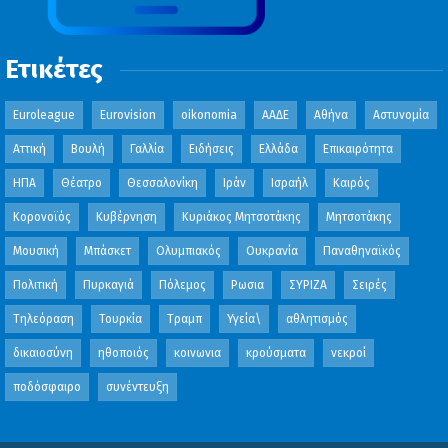
Ετικέτες
Euroleague
Eurovision
oikonomia
ΑΑΔΕ
Αθήνα
Αστυνομία
Αττική
Βουλή
Γαλλία
Ειδήσεις
Ελλάδα
Επικαιρότητα
ΗΠΑ
Θέατρο
Θεσσαλονίκη
Ιράν
Ισραήλ
Καιρός
Κορονοϊός
Κυβέρνηση
Κυριάκος Μητσοτάκης
Μητσοτάκης
Μουσική
Μπάσκετ
Ολυμπιακός
Ουκρανία
Παναθηναϊκός
Πολιτική
Πυρκαγιά
Πόλεμος
Ρωσια
ΣΥΡΙΖΑ
Σειρές
Τηλεόραση
Τουρκία
Τραμπ
Υγεία\
αθλητισμός
δικαιοσύνη
ηθοποιός
κοινωνια
κρούσματα
νεκροί
ποδόσφαιρο
συνέντευξη