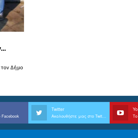
ν…
 τον Δήμο
Twitter
Yo
 Facebook
Ακολουθήστε μας στο Twitter
Το