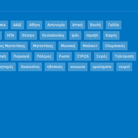
mia
ΑΑΔΕ
Αθήνα
Αστυνομία
Αττική
Βουλή
Γαλλία
ΗΠΑ
Θέατρο
Θεσσαλονίκη
Ιράν
Ισραήλ
Καιρός
κος Μητσοτάκης
Μητσοτάκης
Μουσική
Μπάσκετ
Ολυμπιακός
τική
Πυρκαγιά
Πόλεμος
Ρωσια
ΣΥΡΙΖΑ
Σειρές
Τηλεόραση
ητισμός
δικαιοσύνη
ηθοποιός
κοινωνια
κρούσματα
νεκροί