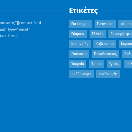
Ετικέτες
ινωνίας”][contact-field
Euroleague
Eurovision
oikono
ail” type=”email”
Ειδήσεις
Ελλάδα
Επικαιρότητα
ntact-form]
Κορονοϊός
Κυβέρνηση
Κυριά
Ουκρανία
Παναθηναϊκός
Πολι
Τουρκία
Τραμπ
Υγεία\
αθλ
ποδόσφαιρο
συνέντευξη