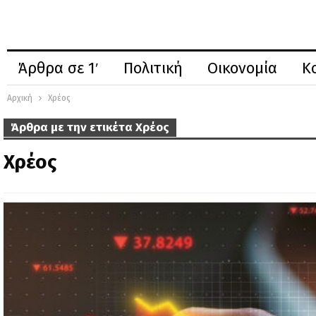
Άρθρα σε 1′
Πολιτική
Οικονομία
Κ
Αρχική
Χρέος
Άρθρα με την ετικέτα Χρέος
Χρέος