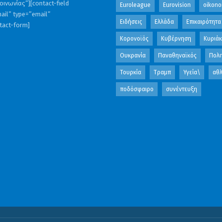
ινωνίας”][contact-field
Euroleague
Eurovision
oikono
ail” type=”email”
Ειδήσεις
Ελλάδα
Επικαιρότητα
ntact-form]
Κορονοϊός
Κυβέρνηση
Κυριά
Ουκρανία
Παναθηναϊκός
Πολι
Τουρκία
Τραμπ
Υγεία\
αθλ
ποδόσφαιρο
συνέντευξη