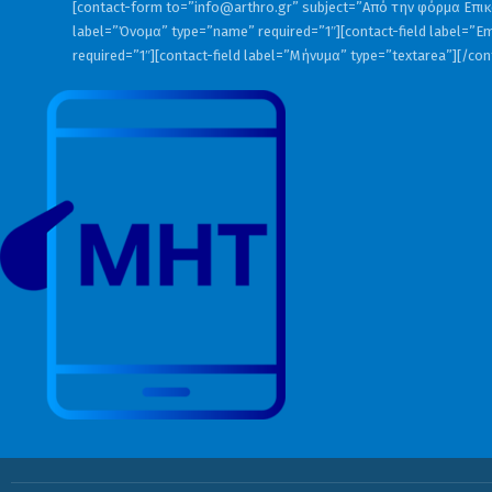
[contact-form to=”
info@arthro.gr
” subject=”Από την φόρμα Επικο
label=”Όνομα” type=”name” required=”1″][contact-field label=”Em
required=”1″][contact-field label=”Μήνυμα” type=”textarea”][/co