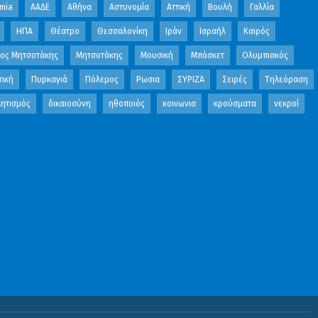
mia
ΑΑΔΕ
Αθήνα
Αστυνομία
Αττική
Βουλή
Γαλλία
ΗΠΑ
Θέατρο
Θεσσαλονίκη
Ιράν
Ισραήλ
Καιρός
κος Μητσοτάκης
Μητσοτάκης
Μουσική
Μπάσκετ
Ολυμπιακός
τική
Πυρκαγιά
Πόλεμος
Ρωσια
ΣΥΡΙΖΑ
Σειρές
Τηλεόραση
ητισμός
δικαιοσύνη
ηθοποιός
κοινωνια
κρούσματα
νεκροί