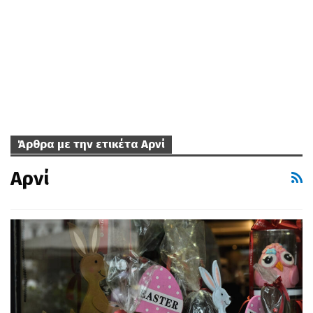
Άρθρα με την ετικέτα Αρνί
Αρνί