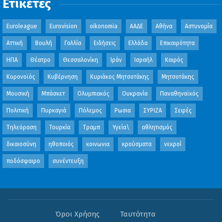
Ετικέτες
Euroleague
Eurovision
oikonomia
ΑΑΔΕ
Αθήνα
Αστυνομία
Αττική
Βουλή
Γαλλία
Ειδήσεις
Ελλάδα
Επικαιρότητα
ΗΠΑ
Θέατρο
Θεσσαλονίκη
Ιράν
Ισραήλ
Καιρός
Κορονοϊός
Κυβέρνηση
Κυριάκος Μητσοτάκης
Μητσοτάκης
Μουσική
Μπάσκετ
Ολυμπιακός
Ουκρανία
Παναθηναϊκός
Πολιτική
Πυρκαγιά
Πόλεμος
Ρωσια
ΣΥΡΙΖΑ
Σειρές
Τηλεόραση
Τουρκία
Τραμπ
Υγεία\
αθλητισμός
δικαιοσύνη
ηθοποιός
κοινωνια
κρούσματα
νεκροί
ποδόσφαιρο
συνέντευξη
Όροι Χρήσης
Ταυτότητα