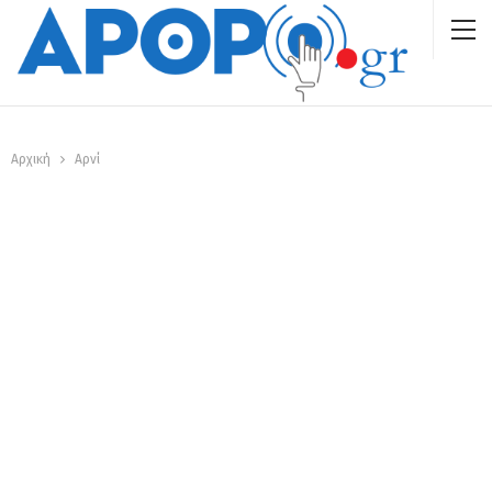
Αρχική
Αρνί