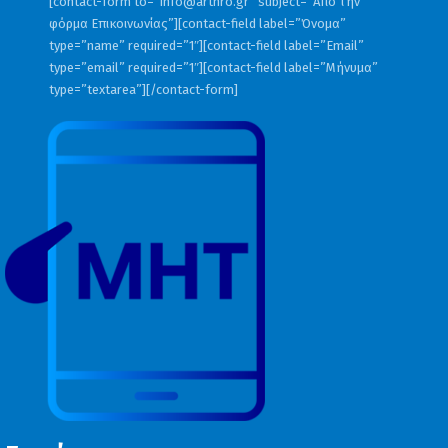
[contact-form to=”
info@arthro.gr
” subject=”Από την
φόρμα Επικοινωνίας”][contact-field label=”Όνομα”
type=”name” required=”1″][contact-field label=”Email”
type=”email” required=”1″][contact-field label=”Μήνυμα”
type=”textarea”][/contact-form]